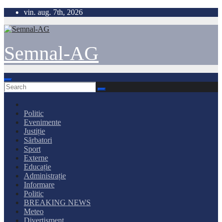
Skip
vin. aug. 7th, 2026
to
content
Semnal-AG
Politic
Evenimente
Justiție
Sărbatori
Sport
Externe
Educație
Administrație
Informare
Politic
BREAKING NEWS
Meteo
Divertisment