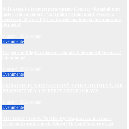
PSD Argeș l-a făcut șef peste turism/ Codrea: “Românii sunt
niște cretini ordinari”/ Va fi plătit cu bani mulți/ Predescu
avertiza în 2025 că PSD va transforma funcția într-o sinecură
de partid
august 6, 2026
admin
Evenimente
Tragedie în Pitești: cadavru carbonizat, descoperit într-o casă
abandonată
august 6, 2026
admin
Evenimente
EXPLOZIE ÎN ARGEȘ/ O CASĂ A FOST DISTRUSĂ, IAR
PROPRIETARA A SUFERIT ARSURI GRAVE
august 6, 2026
admin
Evenimente
ACCIDENT GRAV ÎN ARGEȘ/ Mașină cu patru tineri,
răsturnată pe un câmp la Micești/ Doi sunt în stare gravă