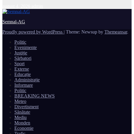
august 4, 2026
admin
Semnal-AG
Proudly powered by WordPress
|
Theme: Newsup by
Themeansar
.
Politic
Evenimente
Justiție
Sărbatori
Sport
Externe
Educație
Administrație
Informare
Politic
BREAKING NEWS
Meteo
Divertisment
Sănătate
Mediu
Monden
Economie
Trafic