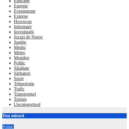
Educație
Energie
Evenimente
Externe
Horoscop
Informare
Investigații
Jocuri de Noroc
Justiție
Mediu
Meteo
Monden
Politic
Sănătate
Sărbatori
Sport
Tehnologie
Trafic
Transporturi
Turism
Uncategorized
You missed
Politic