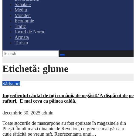
Sănătate
Mediu
Monden
Economie
Trafic
Jocuri de Noroc
Armata
Turism
Etichetă:
glume
Sărbatori
Ingredientul căutat de toți românii, de negăsit!/ A dispărut de pe
rafturi. E mai ceva ca pâinea caldă.
decembrie 30, 2025
admin
Toate stocurile de mascarpone au fost epuizate în magazinele din
Pitești. În ultima zi dinainte de Revelion, cu greu se mai găsea o
cutie rătăcită pe vreun raft. Reprezentanta unui…