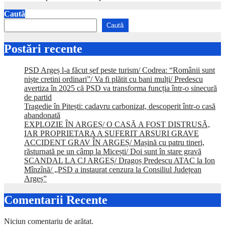
Caută
Caută
Postări recente
PSD Argeș l-a făcut șef peste turism/ Codrea: “Românii sunt
niște cretini ordinari”/ Va fi plătit cu bani mulți/ Predescu
avertiza în 2025 că PSD va transforma funcția într-o sinecură
de partid
Tragedie în Pitești: cadavru carbonizat, descoperit într-o casă
abandonată
EXPLOZIE ÎN ARGEȘ/ O CASĂ A FOST DISTRUSĂ,
IAR PROPRIETARA A SUFERIT ARSURI GRAVE
ACCIDENT GRAV ÎN ARGEȘ/ Mașină cu patru tineri,
răsturnată pe un câmp la Micești/ Doi sunt în stare gravă
SCANDAL LA CJ ARGEȘ/ Dragoș Predescu ATAC la Ion
Mînzînă/ „PSD a instaurat cenzura la Consiliul Județean
Argeș”
Comentarii Recente
Niciun comentariu de arătat.