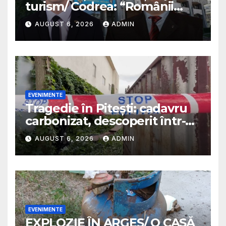
turism/ Codrea: “Românii
sunt niște cretini ordinari”/ Va
AUGUST 6, 2026
ADMIN
fi plătit cu bani mulți/
Predescu avertiza în 2025 că
PSD va transforma funcția
într-o sinecură de partid
EVENIMENTE
Tragedie în Pitești: cadavru
carbonizat, descoperit într-o
casă abandonată
AUGUST 6, 2026
ADMIN
EVENIMENTE
EXPLOZIE ÎN ARGEȘ/ O CASĂ