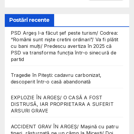
Postări recente
PSD Argeș l-a făcut șef peste turism/ Codrea:
“Românii sunt niște cretini ordinari”/ Va fi plătit
cu bani mulți/ Predescu avertiza în 2025 că
PSD va transforma funcția într-o sinecură de
partid
Tragedie în Pitești: cadavru carbonizat,
descoperit într-o casă abandonată
EXPLOZIE ÎN ARGEȘ/ O CASĂ A FOST
DISTRUSĂ, IAR PROPRIETARA A SUFERIT
ARSURI GRAVE
ACCIDENT GRAV ÎN ARGEȘ/ Mașină cu patru
tineri, răsturnată pe un câmp la Micești/ Doi