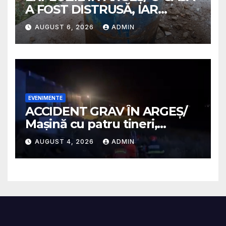
A FOST DISTRUSĂ, IAR
PROPRIETARA A SUFERIT
AUGUST 6, 2026
ADMIN
ARSURI GRAVE
EVENIMENTE
ACCIDENT GRAV ÎN ARGEȘ/
Mașină cu patru tineri,
răsturnată pe un câmp la
AUGUST 4, 2026
ADMIN
Micești/ Doi sunt în stare
gravă