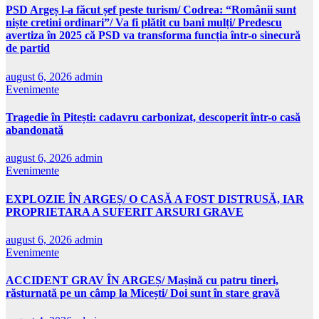
PSD Argeș l-a făcut șef peste turism/ Codrea: “Românii sunt
niște cretini ordinari”/ Va fi plătit cu bani mulți/ Predescu
avertiza în 2025 că PSD va transforma funcția într-o sinecură
de partid
august 6, 2026
admin
Evenimente
Tragedie în Pitești: cadavru carbonizat, descoperit într-o casă
abandonată
august 6, 2026
admin
Evenimente
EXPLOZIE ÎN ARGEȘ/ O CASĂ A FOST DISTRUSĂ, IAR
PROPRIETARA A SUFERIT ARSURI GRAVE
august 6, 2026
admin
Evenimente
ACCIDENT GRAV ÎN ARGEȘ/ Mașină cu patru tineri,
răsturnată pe un câmp la Micești/ Doi sunt în stare gravă