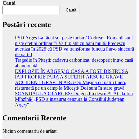
Caută
Caută
Postări recente
PSD Argeș l-a făcut șef peste turism/ Codrea: “Românii sunt
niște cretini ordinari”/ Va fi plătit cu bani mulți/ Predescu
avertiza în 2025 că PSD va transforma funcția într-o sinecură
de partid
Tragedie în Pitești: cadavru carbonizat, descoperit într-o casă
abandonată
EXPLOZIE ÎN ARGEȘ/ O CASĂ A FOST DISTRUSĂ,
IAR PROPRIETARA A SUFERIT ARSURI GRAVE
ACCIDENT GRAV ÎN ARGEȘ/ Mașină cu patru tineri,
răsturnată pe un câmp la Micești/ Doi sunt în stare gravă
SCANDAL LA CJ ARGEȘ/ Dragoș Predescu ATAC la Ion
Mînzînă/ „PSD a instaurat cenzura la Consiliul Județean
Argeș”
Comentarii Recente
Niciun comentariu de arătat.