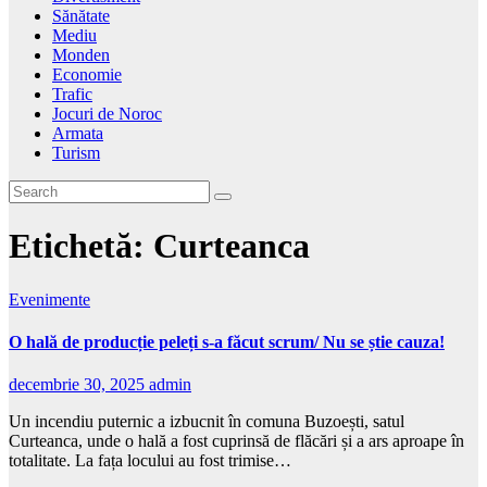
Sănătate
Mediu
Monden
Economie
Trafic
Jocuri de Noroc
Armata
Turism
Etichetă:
Curteanca
Evenimente
O hală de producție peleți s-a făcut scrum/ Nu se știe cauza!
decembrie 30, 2025
admin
Un incendiu puternic a izbucnit în comuna Buzoești, satul
Curteanca, unde o hală a fost cuprinsă de flăcări și a ars aproape în
totalitate. La fața locului au fost trimise…