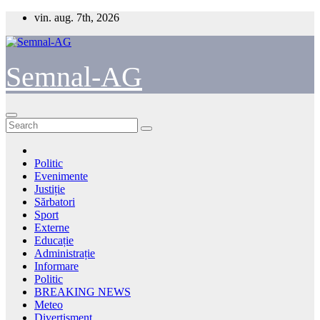
Skip
vin. aug. 7th, 2026
to
content
Semnal-AG
Politic
Evenimente
Justiție
Sărbatori
Sport
Externe
Educație
Administrație
Informare
Politic
BREAKING NEWS
Meteo
Divertisment