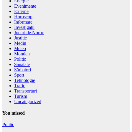
Energie
Evenimente
Externe
Horoscop
Informare
Investigații
Jocuri de Noroc
Justiție
Mediu
Meteo
Monden
Politic
Sănătate
Sărbatori
Sport
Tehnologie
Trafic
Transporturi
Turism
Uncategorized
You missed
Politic