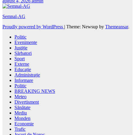
august 4, 2026
admin
Semnal-AG
Proudly powered by WordPress
|
Theme: Newsup by
Themeansar
.
Politic
Evenimente
Justiție
Sărbatori
Sport
Externe
Educație
Administrație
Informare
Politic
BREAKING NEWS
Meteo
Divertisment
Sănătate
Mediu
Monden
Economie
Trafic
Jocuri de Noroc