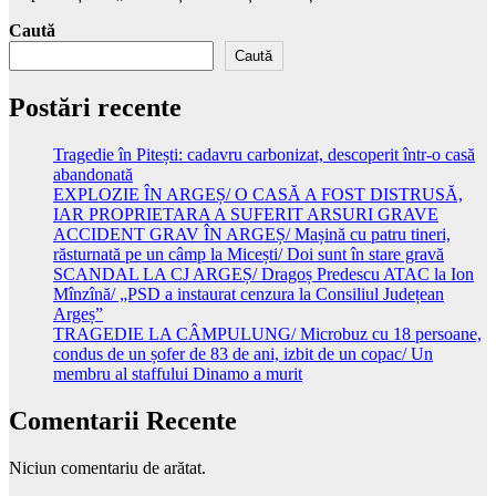
Caută
Caută
Postări recente
Tragedie în Pitești: cadavru carbonizat, descoperit într-o casă
abandonată
EXPLOZIE ÎN ARGEȘ/ O CASĂ A FOST DISTRUSĂ,
IAR PROPRIETARA A SUFERIT ARSURI GRAVE
ACCIDENT GRAV ÎN ARGEȘ/ Mașină cu patru tineri,
răsturnată pe un câmp la Micești/ Doi sunt în stare gravă
SCANDAL LA CJ ARGEȘ/ Dragoș Predescu ATAC la Ion
Mînzînă/ „PSD a instaurat cenzura la Consiliul Județean
Argeș”
TRAGEDIE LA CÂMPULUNG/ Microbuz cu 18 persoane,
condus de un șofer de 83 de ani, izbit de un copac/ Un
membru al staffului Dinamo a murit
Comentarii Recente
Niciun comentariu de arătat.