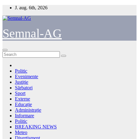
Skip
J. aug. 6th, 2026
to
content
Semnal-AG
Politic
Evenimente
Justiție
Sărbatori
Sport
Externe
Educație
Administrație
Informare
Politic
BREAKING NEWS
Meteo
Divertisment