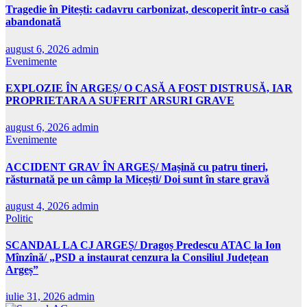
Tragedie în Pitești: cadavru carbonizat, descoperit într-o casă
abandonată
august 6, 2026
admin
Evenimente
EXPLOZIE ÎN ARGEȘ/ O CASĂ A FOST DISTRUSĂ, IAR
PROPRIETARA A SUFERIT ARSURI GRAVE
august 6, 2026
admin
Evenimente
ACCIDENT GRAV ÎN ARGEȘ/ Mașină cu patru tineri,
răsturnată pe un câmp la Micești/ Doi sunt în stare gravă
august 4, 2026
admin
Politic
SCANDAL LA CJ ARGEȘ/ Dragoș Predescu ATAC la Ion
Mînzînă/ „PSD a instaurat cenzura la Consiliul Județean
Argeș”
iulie 31, 2026
admin