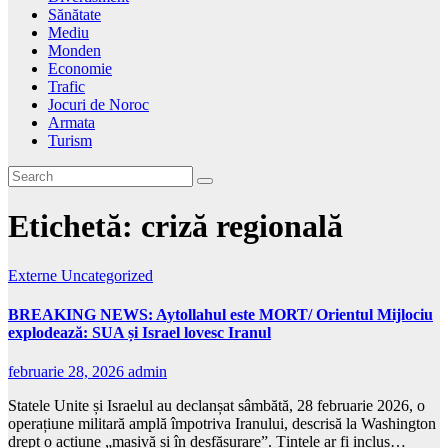
Sănătate
Mediu
Monden
Economie
Trafic
Jocuri de Noroc
Armata
Turism
Etichetă:
criză regională
Externe
Uncategorized
BREAKING NEWS: Aytollahul este MORT/ Orientul Mijlociu
explodează: SUA și Israel lovesc Iranul
februarie 28, 2026
admin
Statele Unite și Israelul au declanșat sâmbătă, 28 februarie 2026, o
operațiune militară amplă împotriva Iranului, descrisă la Washington
drept o acțiune „masivă și în desfășurare”. Țintele ar fi inclus…