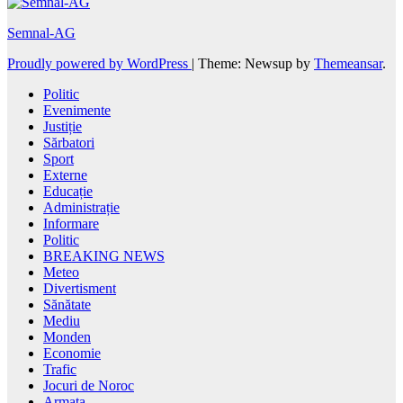
Semnal-AG
Proudly powered by WordPress
|
Theme: Newsup by
Themeansar
.
Politic
Evenimente
Justiție
Sărbatori
Sport
Externe
Educație
Administrație
Informare
Politic
BREAKING NEWS
Meteo
Divertisment
Sănătate
Mediu
Monden
Economie
Trafic
Jocuri de Noroc
Armata