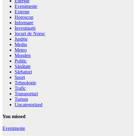
Energie
Evenimente
Externe
Horoscop
Informare
Investigații
Jocuri de Noroc
Justiție
Mediu
Meteo
Monden
Politic
Sănătate
Sărbatori
Sport
Tehnologie
Trafic
Transporturi
Turism
Uncategorized
You missed
Evenimente