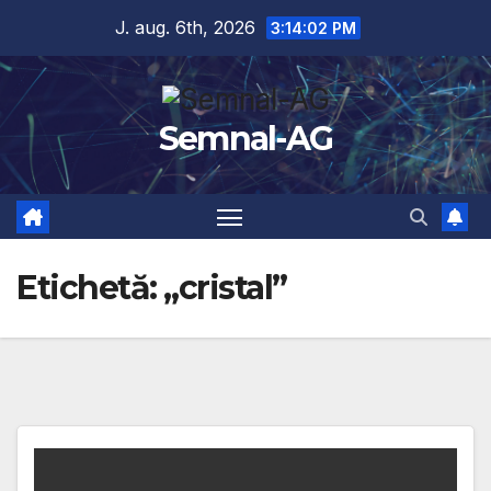
Skip
J. aug. 6th, 2026
3:14:02 PM
to
content
Semnal-AG
Etichetă:
„cristal”