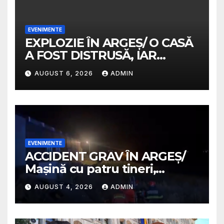
EVENIMENTE
EXPLOZIE ÎN ARGEȘ/ O CASĂ
A FOST DISTRUSĂ, IAR
PROPRIETARA A SUFERIT
AUGUST 6, 2026
ADMIN
ARSURI GRAVE
EVENIMENTE
ACCIDENT GRAV ÎN ARGEȘ/
Mașină cu patru tineri,
răsturnată pe un câmp la
AUGUST 4, 2026
ADMIN
Micești/ Doi sunt în stare
gravă