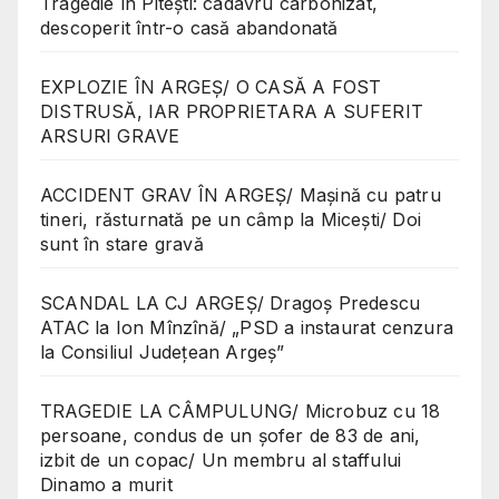
Tragedie în Pitești: cadavru carbonizat,
descoperit într-o casă abandonată
EXPLOZIE ÎN ARGEȘ/ O CASĂ A FOST
DISTRUSĂ, IAR PROPRIETARA A SUFERIT
ARSURI GRAVE
ACCIDENT GRAV ÎN ARGEȘ/ Mașină cu patru
tineri, răsturnată pe un câmp la Micești/ Doi
sunt în stare gravă
SCANDAL LA CJ ARGEȘ/ Dragoș Predescu
ATAC la Ion Mînzînă/ „PSD a instaurat cenzura
la Consiliul Județean Argeș”
TRAGEDIE LA CÂMPULUNG/ Microbuz cu 18
persoane, condus de un șofer de 83 de ani,
izbit de un copac/ Un membru al staffului
Dinamo a murit