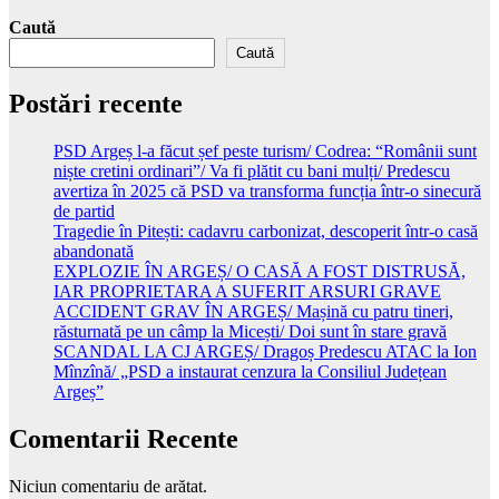
Caută
Caută
Postări recente
PSD Argeș l-a făcut șef peste turism/ Codrea: “Românii sunt
niște cretini ordinari”/ Va fi plătit cu bani mulți/ Predescu
avertiza în 2025 că PSD va transforma funcția într-o sinecură
de partid
Tragedie în Pitești: cadavru carbonizat, descoperit într-o casă
abandonată
EXPLOZIE ÎN ARGEȘ/ O CASĂ A FOST DISTRUSĂ,
IAR PROPRIETARA A SUFERIT ARSURI GRAVE
ACCIDENT GRAV ÎN ARGEȘ/ Mașină cu patru tineri,
răsturnată pe un câmp la Micești/ Doi sunt în stare gravă
SCANDAL LA CJ ARGEȘ/ Dragoș Predescu ATAC la Ion
Mînzînă/ „PSD a instaurat cenzura la Consiliul Județean
Argeș”
Comentarii Recente
Niciun comentariu de arătat.