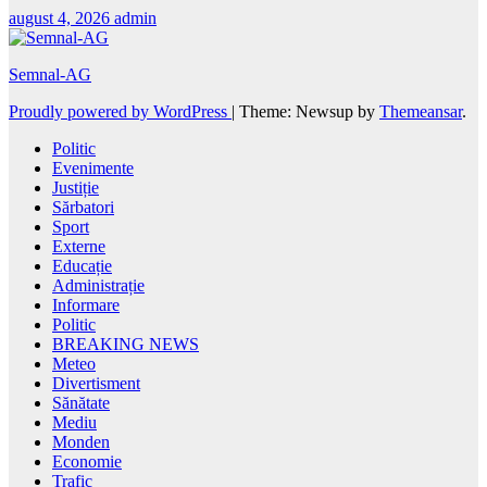
august 4, 2026
admin
Semnal-AG
Proudly powered by WordPress
|
Theme: Newsup by
Themeansar
.
Politic
Evenimente
Justiție
Sărbatori
Sport
Externe
Educație
Administrație
Informare
Politic
BREAKING NEWS
Meteo
Divertisment
Sănătate
Mediu
Monden
Economie
Trafic