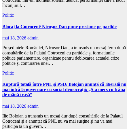
Cotroceni, într-un moment solemn dedicat performanței care a făcut
înconjurul…
Politic
Blocaj la Cotroceni/ Nicușor Dan pune presiune pe partide
mai 18, 2026
admin
Președintele României, Nicușor Dan, a transmis un mesaj ferm după
consultările de la Palatul Cotroceni cu partidele și formațiunile
politice parlamentare, organizate pentru deblocarea actualei crize
politice și conturarea unei…
Politic
Ruptură totală între PNL și PSD/ Bolojan anunță că liberalii nu
mai intră la guvernare cu social-democrații: „S-a mers cu frâna
de mână trasă”
mai 18, 2026
admin
Ilie Bolojan a transmis un mesaj dur după consultările de la Palatul
Cotroceni și a anunțat că PNL nu va mai susține și nu va mai
participa la un guvern…