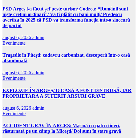
PSD Argeș l-a făcut șef peste turism/ Codrea: “Românii sunt
niște cretini ordinari”/ Va fi plătit cu bani mulți/ Predescu
avertiza în 2025 că PSD va transforma funcția într-o sinecură
de partid
august 6, 2026
admin
Evenimente
Tragedie în Pitești: cadavru carbonizat, descoperit într-o casă
abandonată
august 6, 2026
admin
Evenimente
EXPLOZIE ÎN ARGEȘ/ O CASĂ A FOST DISTRUSĂ, IAR
PROPRIETARA A SUFERIT ARSURI GRAVE
august 6, 2026
admin
Evenimente
ACCIDENT GRAV ÎN ARGEȘ/ Mașină cu patru tineri,
răsturnată pe un câmp la Micești/ Doi sunt în stare gravă