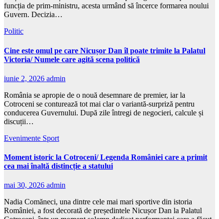
funcția de prim-ministru, acesta urmând să încerce formarea noului
Guvern. Decizia…
Politic
Cine este omul pe care Nicușor Dan îl poate trimite la Palatul
Victoria/ Numele care agită scena politică
iunie 2, 2026
admin
România se apropie de o nouă desemnare de premier, iar la
Cotroceni se conturează tot mai clar o variantă-surpriză pentru
conducerea Guvernului. După zile întregi de negocieri, calcule și
discuții…
Evenimente
Sport
Moment istoric la Cotroceni/ Legenda României care a primit
cea mai înaltă distincție a statului
mai 30, 2026
admin
Nadia Comăneci, una dintre cele mai mari sportive din istoria
României, a fost decorată de președintele Nicușor Dan la Palatul