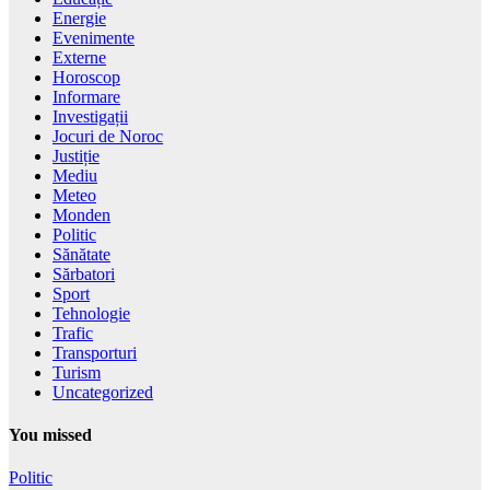
Energie
Evenimente
Externe
Horoscop
Informare
Investigații
Jocuri de Noroc
Justiție
Mediu
Meteo
Monden
Politic
Sănătate
Sărbatori
Sport
Tehnologie
Trafic
Transporturi
Turism
Uncategorized
You missed
Politic