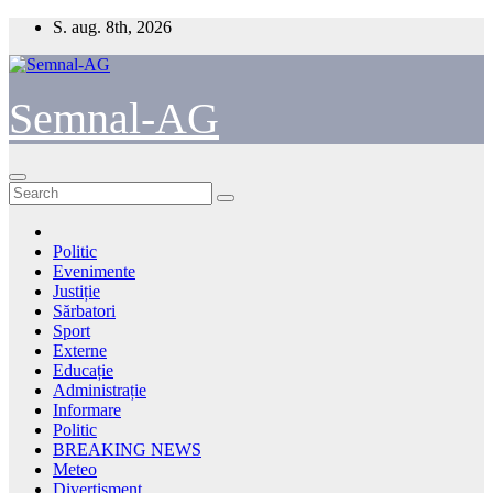
Skip
S. aug. 8th, 2026
to
content
Semnal-AG
Politic
Evenimente
Justiție
Sărbatori
Sport
Externe
Educație
Administrație
Informare
Politic
BREAKING NEWS
Meteo
Divertisment