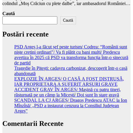
colindul „Moș Crăciun cu plete dalbe”, iar ambasadorul României…
Caută
Caută
Postări recente
PSD Argeș l-a făcut șef peste turism/ Codrea: “Românii sunt
niște cretini ordinari”/ Va fi plătit cu bani mulți/ Predescu
avertiza în 2025 că PSD va transforma funcția într-o sinecură
de partid
Tragedie în Pitești: cadavru carbonizat, descoperit într-o casă
abandonată
EXPLOZIE ÎN ARGEȘ/ O CASĂ A FOST DISTRUSĂ,
IAR PROPRIETARA A SUFERIT ARSURI GRAVE
ACCIDENT GRAV ÎN ARGEȘ/ Mașină cu patru tineri,
răsturnată pe un câmp la Micești/ Doi sunt în stare gravă
SCANDAL LA CJ ARGEȘ/ Dragoș Predescu ATAC la Ion
Mînzînă/ „PSD a instaurat cenzura la Consiliul Județean
Argeș”
Comentarii Recente