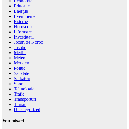
Economie
Educație
Energie
Evenimente
Externe
Horoscop
Informare
Investigații
Jocuri de Noroc
Justiție
Mediu
Meteo
Monden
Politic
Sănătate
Sărbatori
Sport
Tehnologie
Trafic
Transporturi
Turism
Uncategorized
You missed