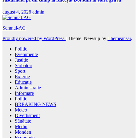
august 4, 2026
admin
Semnal-AG
Proudly powered by WordPress
|
Theme: Newsup by
Themeansar
.
Politic
Evenimente
Justiție
Sărbatori
Sport
Externe
Educație
Administrație
Informare
Politic
BREAKING NEWS
Meteo
Divertisment
Sănătate
Mediu
Monden
Economie