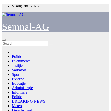
Skip
S. aug. 8th, 2026
to
content
Semnal-AG
Politic
Evenimente
Justiție
Sărbatori
Sport
Externe
Educație
Administrație
Informare
Politic
BREAKING NEWS
Meteo
Divertisment