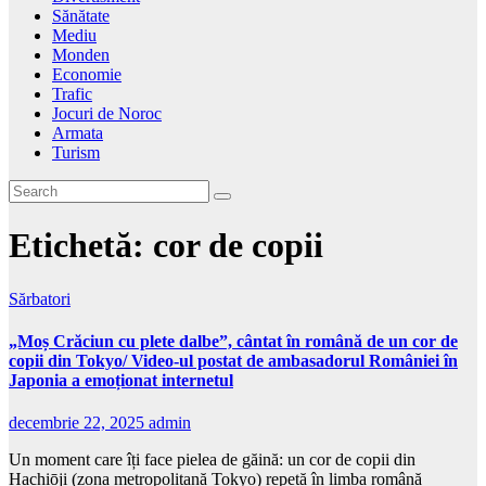
Sănătate
Mediu
Monden
Economie
Trafic
Jocuri de Noroc
Armata
Turism
Etichetă:
cor de copii
Sărbatori
„Moș Crăciun cu plete dalbe”, cântat în română de un cor de
copii din Tokyo/ Video-ul postat de ambasadorul României în
Japonia a emoționat internetul
decembrie 22, 2025
admin
Un moment care îți face pielea de găină: un cor de copii din
Hachiōji (zona metropolitană Tokyo) repetă în limba română