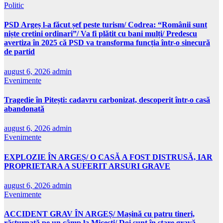
Politic
PSD Argeș l-a făcut șef peste turism/ Codrea: “Românii sunt
niște cretini ordinari”/ Va fi plătit cu bani mulți/ Predescu
avertiza în 2025 că PSD va transforma funcția într-o sinecură
de partid
august 6, 2026
admin
Evenimente
Tragedie în Pitești: cadavru carbonizat, descoperit într-o casă
abandonată
august 6, 2026
admin
Evenimente
EXPLOZIE ÎN ARGEȘ/ O CASĂ A FOST DISTRUSĂ, IAR
PROPRIETARA A SUFERIT ARSURI GRAVE
august 6, 2026
admin
Evenimente
ACCIDENT GRAV ÎN ARGEȘ/ Mașină cu patru tineri,
răsturnată pe un câmp la Micești/ Doi sunt în stare gravă