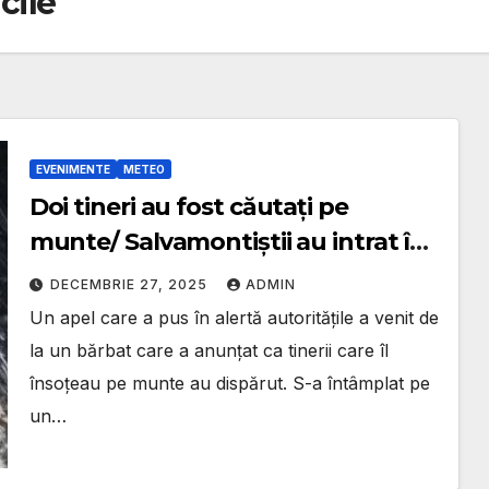
cile
EVENIMENTE
METEO
Doi tineri au fost căutați pe
munte/ Salvamontiștii au intrat în
alertă/ Este impresionant de ce au
DECEMBRIE 27, 2025
ADMIN
ajuns greu la destinație: au salvat
Un apel care a pus în alertă autoritățile a venit de
cățelul.
la un bărbat care a anunțat ca tinerii care îl
însoțeau pe munte au dispărut. S-a întâmplat pe
un…