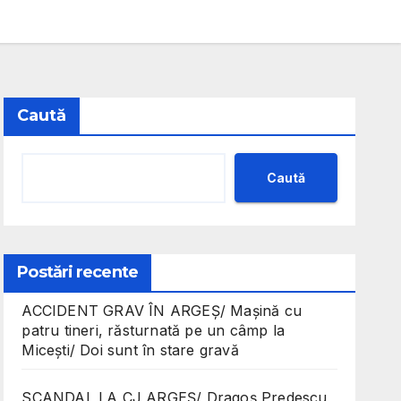
Caută
Caută
Postări recente
ACCIDENT GRAV ÎN ARGEȘ/ Mașină cu
patru tineri, răsturnată pe un câmp la
Micești/ Doi sunt în stare gravă
SCANDAL LA CJ ARGEȘ/ Dragoș Predescu