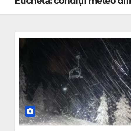
Etichetă:
condiții meteo difi