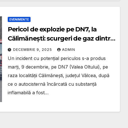
EVENIMENTE
Pericol de explozie pe DN7, la
Călimănești: scurgeri de gaz dintr-
o autocisternă. Trafic blocat, RO-
DECEMBRIE 9, 2025
ADMIN
Alert emis
Un incident cu potențial periculos s-a produs
marți, 9 decembrie, pe DN7 (Valea Oltului), pe
raza localității Călimănești, județul Vâlcea, după
ce o autocisternă încărcată cu substanță
inflamabilă a fost…