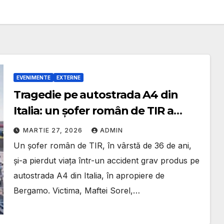
EVENIMENTE
EXTERNE
Tragedie pe autostrada A4 din
Italia: un șofer român de TIR a
murit după impactul cu o cisternă
MARTIE 27, 2026
ADMIN
încărcată cu substanțe corozive
Un șofer român de TIR, în vârstă de 36 de ani,
și-a pierdut viața într-un accident grav produs pe
autostrada A4 din Italia, în apropiere de
Bergamo. Victima, Maftei Sorel,…