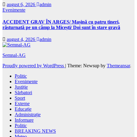
august 6, 2026
admin
Evenimente
ACCIDENT GRAV ÎN ARGEȘ/ Mașină cu patru tineri,
răsturnată pe un câmp la Micești/ Doi sunt în stare gravă
august 4, 2026
admin
Semnal-AG
Proudly powered by WordPress
|
Theme: Newsup by
Themeansar
.
Politic
Evenimente
Justiție
Sărbatori
Sport
Externe
Educație
Administrație
Informare
Politic
BREAKING NEWS
Meteo