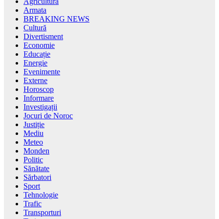
Agricultură
Armata
BREAKING NEWS
Cultură
Divertisment
Economie
Educație
Energie
Evenimente
Externe
Horoscop
Informare
Investigații
Jocuri de Noroc
Justiție
Mediu
Meteo
Monden
Politic
Sănătate
Sărbatori
Sport
Tehnologie
Trafic
Transporturi