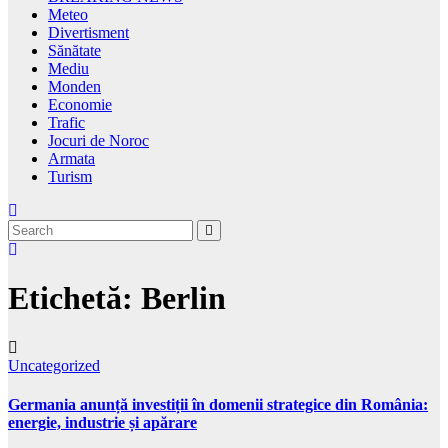
Meteo
Divertisment
Sănătate
Mediu
Monden
Economie
Trafic
Jocuri de Noroc
Armata
Turism
Etichetă:
Berlin
Uncategorized
Germania anunță investiții în domenii strategice din România:
energie, industrie și apărare