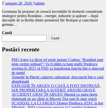
ianuarie 28, 2026
admin
Germania își propune să crească investițiile în domenii considerate
strategice pentru România – energie, industrie și apărare – după
discuțiile de la Berlin dintre premierul Ilie Bolojan și cancelarul
german…
Caută
Caută
Postări recente
PSD Argeș l-a făcut șef peste turism/ Codrea: “Românii sunt
niște cretini ordinari”/ Va fi plătit cu bani mulți/ Predescu
avertiza în 2025 că PSD va transforma funcția într-o sinecură
de partid
Tragedie în Pitești: cadavru carbonizat, descoperit într-o casă
abandonată
EXPLOZIE ÎN ARGEȘ/ O CASĂ A FOST DISTRUSĂ,
IAR PROPRIETARA A SUFERIT ARSURI GRAVE
ACCIDENT GRAV ÎN ARGEȘ/ Mașină cu patru tineri,
răsturnată pe un câmp la Micești/ Doi sunt în stare gravă
SCANDAL LA CJ ARGEȘ/ Dragoș Predescu ATAC la Ion
Mînzînă/ „PSD a instaurat cenzura la Consiliul Județean