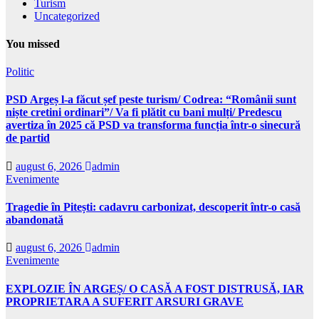
Turism
Uncategorized
You missed
Politic
PSD Argeș l-a făcut șef peste turism/ Codrea: “Românii sunt
niște cretini ordinari”/ Va fi plătit cu bani mulți/ Predescu
avertiza în 2025 că PSD va transforma funcția într-o sinecură
de partid
august 6, 2026
admin
Evenimente
Tragedie în Pitești: cadavru carbonizat, descoperit într-o casă
abandonată
august 6, 2026
admin
Evenimente
EXPLOZIE ÎN ARGEȘ/ O CASĂ A FOST DISTRUSĂ, IAR
PROPRIETARA A SUFERIT ARSURI GRAVE