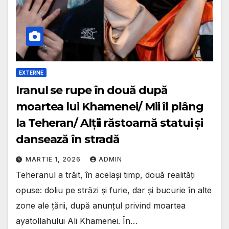
EXTERNE
Iranul se rupe în două după
moartea lui Khamenei/ Mii îl plâng
la Teheran/ Alții răstoarnă statui și
dansează în stradă
MARTIE 1, 2026
ADMIN
Teheranul a trăit, în același timp, două realități
opuse: doliu pe străzi și furie, dar și bucurie în alte
zone ale țării, după anunțul privind moartea
ayatollahului Ali Khamenei. În…