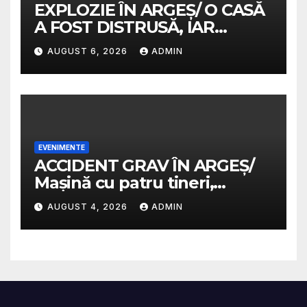
EXPLOZIE ÎN ARGEȘ/ O CASĂ
A FOST DISTRUSĂ, IAR
PROPRIETARA A SUFERIT
AUGUST 6, 2026
ADMIN
ARSURI GRAVE
EVENIMENTE
ACCIDENT GRAV ÎN ARGEȘ/
Mașină cu patru tineri,
răsturnată pe un câmp la
AUGUST 4, 2026
ADMIN
Micești/ Doi sunt în stare
gravă