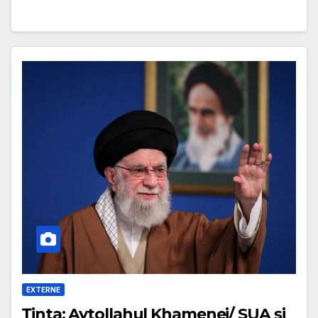
EXTERNE
Ținta: Aytollahul Khamenei/ SUA și