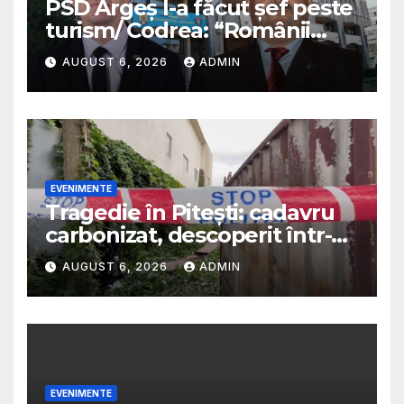
PSD Argeș l-a făcut șef peste
turism/ Codrea: “Românii
sunt niște cretini ordinari”/ Va
AUGUST 6, 2026
ADMIN
fi plătit cu bani mulți/
Predescu avertiza în 2025 că
PSD va transforma funcția
într-o sinecură de partid
EVENIMENTE
Tragedie în Pitești: cadavru
carbonizat, descoperit într-o
casă abandonată
AUGUST 6, 2026
ADMIN
EVENIMENTE