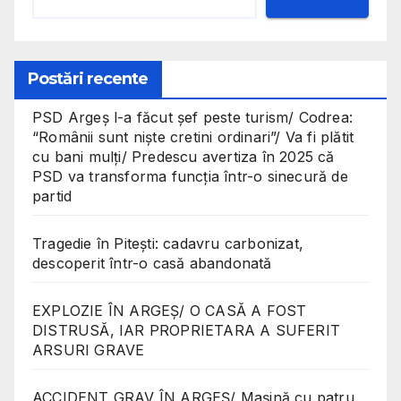
Postări recente
PSD Argeș l-a făcut șef peste turism/ Codrea:
“Românii sunt niște cretini ordinari”/ Va fi plătit
cu bani mulți/ Predescu avertiza în 2025 că
PSD va transforma funcția într-o sinecură de
partid
Tragedie în Pitești: cadavru carbonizat,
descoperit într-o casă abandonată
EXPLOZIE ÎN ARGEȘ/ O CASĂ A FOST
DISTRUSĂ, IAR PROPRIETARA A SUFERIT
ARSURI GRAVE
ACCIDENT GRAV ÎN ARGEȘ/ Mașină cu patru