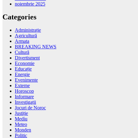
noiembrie 2025
Categories
Administrație
Agricultură
Armata
BREAKING NEWS
Cultură
Divertisment
Economie
Educație
Energie
Evenimente
Externe
Horoscop
Informare
Investigații
Jocuri de Noroc
Justiție
Mediu
Meteo
Monden
Politic