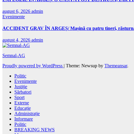
august 6, 2026
admin
Evenimente
ACCIDENT GRAV ÎN ARGEȘ/ Mașină cu patru tineri, răsturnată 
august 4, 2026
admin
Semnal-AG
Proudly powered by WordPress
|
Theme: Newsup by
Themeansar
.
Politic
Evenimente
Justiție
Sărbatori
Sport
Externe
Educație
Administrație
Informare
Politic
BREAKING NEWS