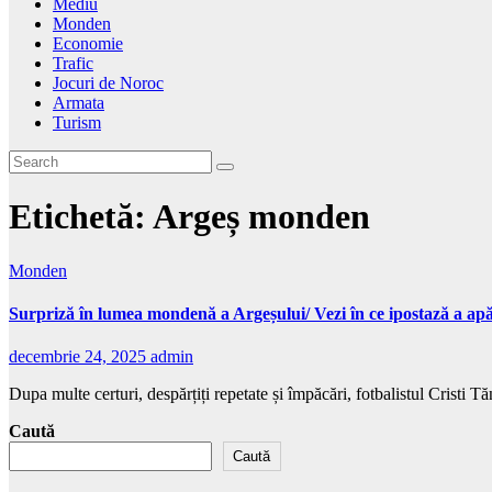
Mediu
Monden
Economie
Trafic
Jocuri de Noroc
Armata
Turism
Etichetă:
Argeș monden
Monden
Surpriză în lumea mondenă a Argeșului/ Vezi în ce ipostază a apăr
decembrie 24, 2025
admin
Dupa multe certuri, despărțiți repetate și împăcări, fotbalistul Cristi T
Caută
Caută