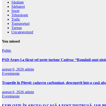
Sănătate
Sărbatori
Sport
Tehnologie
Trafic
Transporturi
Turism
Uncategorized
You missed
Politic
PSD Argeș l-a făcut șef peste turism/ Codrea: “Românii sunt niște 
august 6, 2026
admin
Evenimente
Tragedie în Pitești: cadavru carbonizat, descoperit într-o casă a
august 6, 2026
admin
Evenimente
EXPLOZIE ÎN ARGEȘ/ O CASĂ A FOST DISTRUSĂ, IAR 