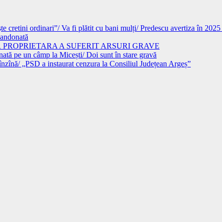
 cretini ordinari”/ Va fi plătit cu bani mulți/ Predescu avertiza în 202
abandonată
AR PROPRIETARA A SUFERIT ARSURI GRAVE
 pe un câmp la Micești/ Doi sunt în stare gravă
/ „PSD a instaurat cenzura la Consiliul Județean Argeș”