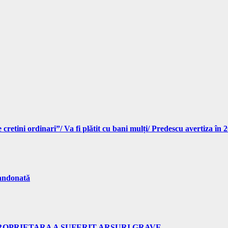
cretini ordinari”/ Va fi plătit cu bani mulți/ Predescu avertiza în
bandonată
PROPRIETARA A SUFERIT ARSURI GRAVE