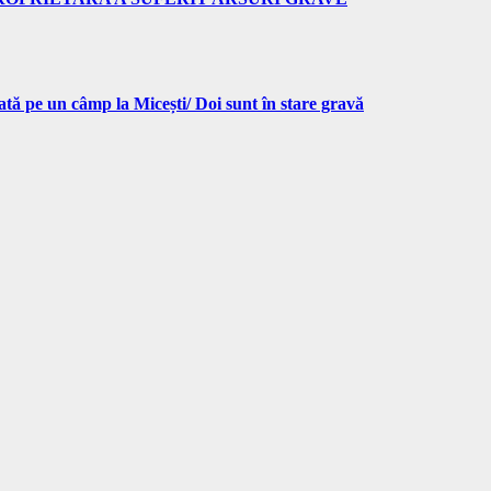
pe un câmp la Micești/ Doi sunt în stare gravă