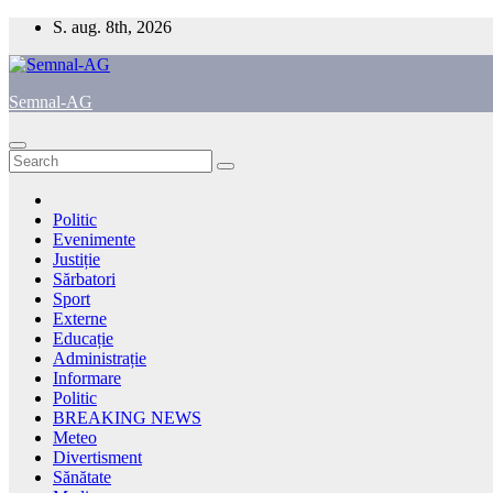
Skip
S. aug. 8th, 2026
to
content
Semnal-AG
Politic
Evenimente
Justiție
Sărbatori
Sport
Externe
Educație
Administrație
Informare
Politic
BREAKING NEWS
Meteo
Divertisment
Sănătate