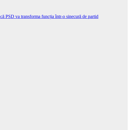
5 că PSD va transforma funcția într-o sinecură de partid