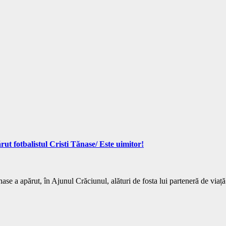
ut fotbalistul Cristi Tănase/ Este uimitor!
ănase a apărut, în Ajunul Crăciunul, alături de fosta lui parteneră de viaț