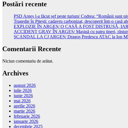
Postări recente
PSD Argeș l-a făcut șef peste turism/ Codrea: “Românii sunt niște
Tragedie în Pitești: cadavru carbonizat, descoperit într-o casă 
EXPLOZIE ÎN ARGEȘ/ O CASĂ A FOST DISTRUSĂ, I
ACCIDENT GRAV ÎN ARGEȘ/ Mașină cu patru tineri, răsturnată
SCANDAL LA CJ ARGEȘ/ Dragoș Predescu ATAC la Ion Mînzînă
Comentarii Recente
Niciun comentariu de arătat.
Archives
august 2026
iulie 2026
iunie 2026
mai 2026
aprilie 2026
martie 2026
februarie 2026
ianuarie 2026
decembrie 2025