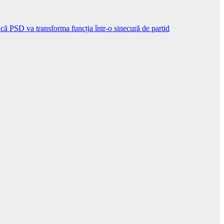
5 că PSD va transforma funcția într-o sinecură de partid