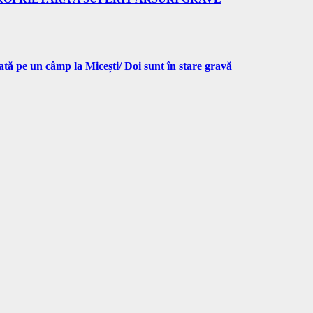
pe un câmp la Micești/ Doi sunt în stare gravă