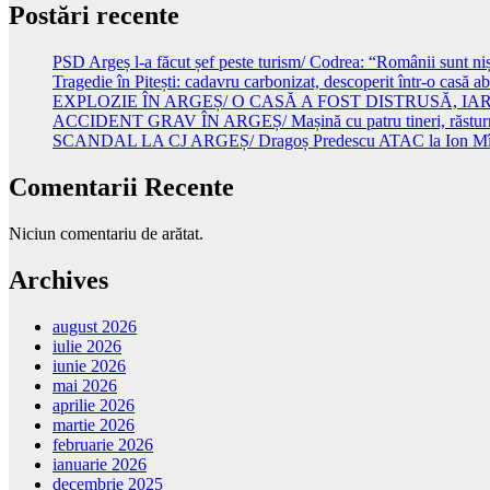
Postări recente
PSD Argeș l-a făcut șef peste turism/ Codrea: “Românii sunt niște
Tragedie în Pitești: cadavru carbonizat, descoperit într-o casă 
EXPLOZIE ÎN ARGEȘ/ O CASĂ A FOST DISTRUSĂ, I
ACCIDENT GRAV ÎN ARGEȘ/ Mașină cu patru tineri, răsturnată
SCANDAL LA CJ ARGEȘ/ Dragoș Predescu ATAC la Ion Mînzînă
Comentarii Recente
Niciun comentariu de arătat.
Archives
august 2026
iulie 2026
iunie 2026
mai 2026
aprilie 2026
martie 2026
februarie 2026
ianuarie 2026
decembrie 2025