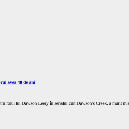
rul avea 48 de ani
u rolul lui Dawson Leery în serialul-cult Dawson’s Creek, a murit mie