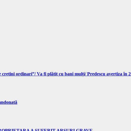
cretini ordinari”/ Va fi plătit cu bani mulți/ Predescu avertiza în
bandonată
PROPRIETARA A SUFERIT ARSURI GRAVE