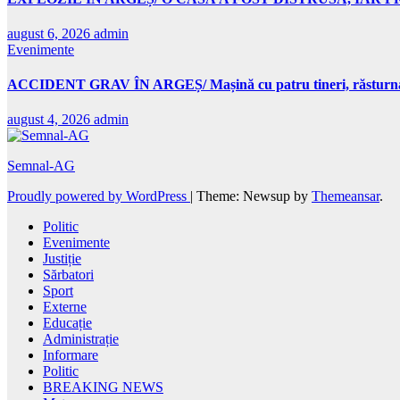
august 6, 2026
admin
Evenimente
ACCIDENT GRAV ÎN ARGEȘ/ Mașină cu patru tineri, răsturnată 
august 4, 2026
admin
Semnal-AG
Proudly powered by WordPress
|
Theme: Newsup by
Themeansar
.
Politic
Evenimente
Justiție
Sărbatori
Sport
Externe
Educație
Administrație
Informare
Politic
BREAKING NEWS