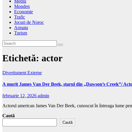
Mediu
Monden
Economie
Trafic
Jocuri de Noroc
Armata
Turism
Etichetă:
actor
Divertisment
Externe
A murit James Van Der Beek, starul din „Dawson’s Creek”/ Acto
februarie 12, 2026
admin
Actorul american James Van Der Beek, cunoscut în întreaga lume pentr
Caută
Caută