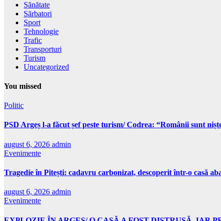
Sănătate
Sărbatori
Sport
Tehnologie
Trafic
Transporturi
Turism
Uncategorized
You missed
Politic
PSD Argeș l-a făcut șef peste turism/ Codrea: “Românii sunt niște 
august 6, 2026
admin
Evenimente
Tragedie în Pitești: cadavru carbonizat, descoperit într-o casă a
august 6, 2026
admin
Evenimente
EXPLOZIE ÎN ARGEȘ/ O CASĂ A FOST DISTRUSĂ, IAR 