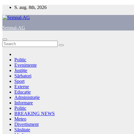
Skip
S. aug. 8th, 2026
to
content
Semnal-AG
Politic
Evenimente
Justiție
Sărbatori
Sport
Externe
Educație
Administrație
Informare
Politic
BREAKING NEWS
Meteo
Divertisment
Sănătate