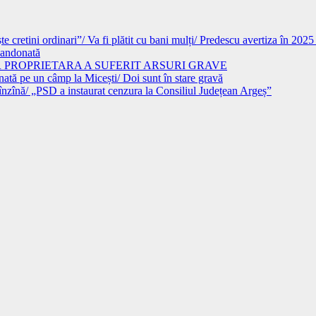
 cretini ordinari”/ Va fi plătit cu bani mulți/ Predescu avertiza în 202
abandonată
AR PROPRIETARA A SUFERIT ARSURI GRAVE
 pe un câmp la Micești/ Doi sunt în stare gravă
/ „PSD a instaurat cenzura la Consiliul Județean Argeș”