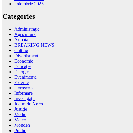
noiembrie 2025
Categories
Administrație
Agricultură
Armata
BREAKING NEWS
Cultură
Divertisment
Economie
Educație
Energie
Evenimente
Externe
Horoscop
Informare
Investigații
Jocuri de Noroc
Justiție
Mediu
Meteo
Monden
Politic